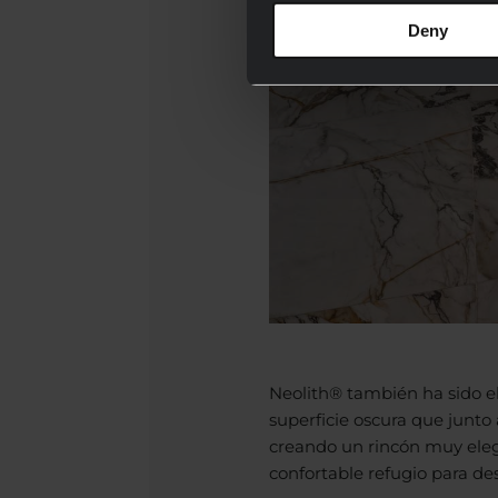
Deny
Neolith® también ha sido el
superficie oscura que junto 
creando un rincón muy eleg
confortable refugio para des