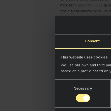
modelo
Calacatta Luxe
que 
codiciados del mundo. Un ma
estancia.
Consent
This website uses cookies
We use our own and third par
based on a profile based on 
Consent
Necessary
Selection