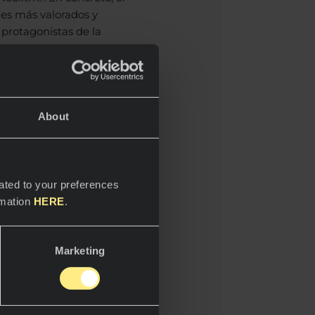
les más valorados y
protagonistas de la
About
ated to your preferences
rmation
HERE
.
Marketing