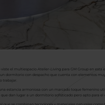
o
viste el multiespacio
Atelier-Livin
g para GM Group en esta e
y un dormitorio con despacho que cuenta con elementos muy 
o trabajar.
o una estancia armoniosa con un marcado toque femenino uti
 que dan lugar a un dormitorio sofisticado pero apto para el d
el que se combinan tecnología y materiales naturales como N