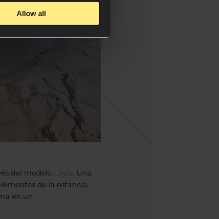
Allow all
avés del modelo
Layla
. Una
 elementos de la estancia,
rma en un