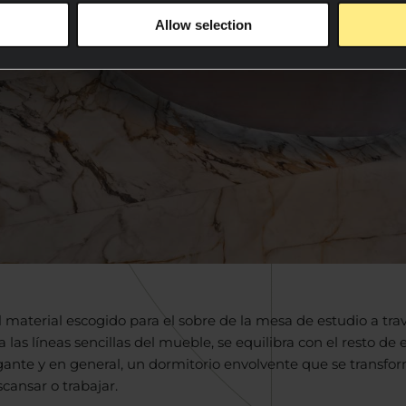
Allow selection
 material escogido para el sobre de la mesa de estudio a tr
a las líneas sencillas del mueble, se equilibra con el resto de
ante y en general, un dormitorio envolvente que se transfo
cansar o trabajar.