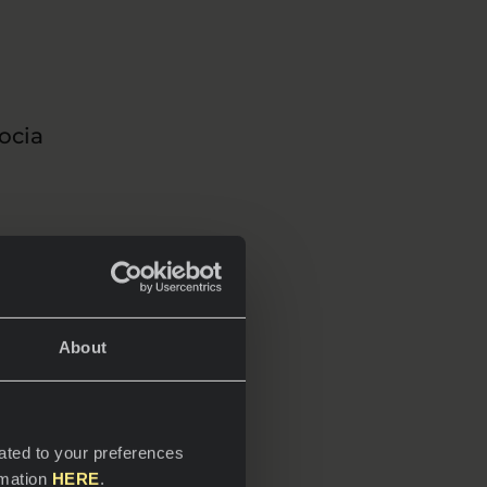
ocia
About
y
ated to your preferences
rmation
HERE
.