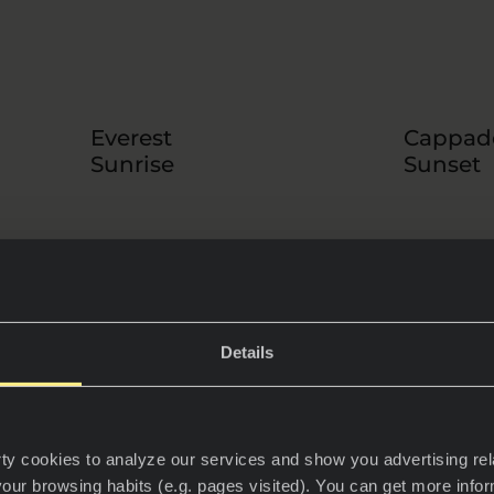
Everest
Cappad
Sunrise
Sunset
Details
INSPÍRATE Y DESCARGA
NUESTRO EBOOK DE NOVEDADES
suscribiéndote a nuestra Newsletter y descubre qué modelo 
ty cookies to analyze our services and show you advertising rel
tendencias se adaptan mejor a tu proyecto.
your browsing habits (e.g. pages visited). You can get more info