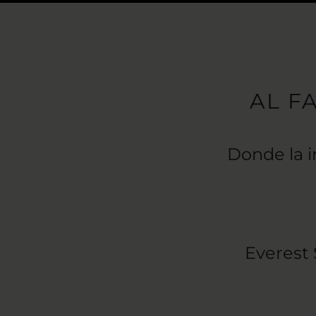
AL F
Donde la i
Everest 