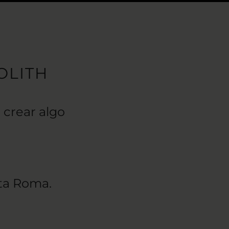
OLITH
 crear algo
tta Roma.