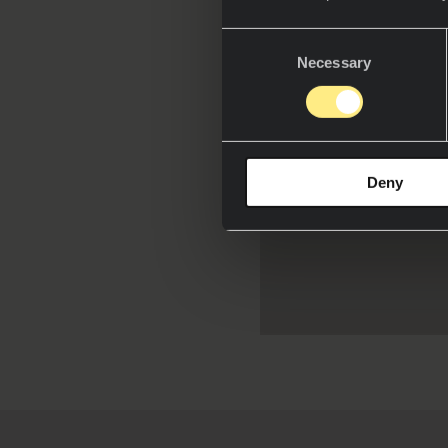
Consent
Necessary
Selection
Partic
Deny
He leí