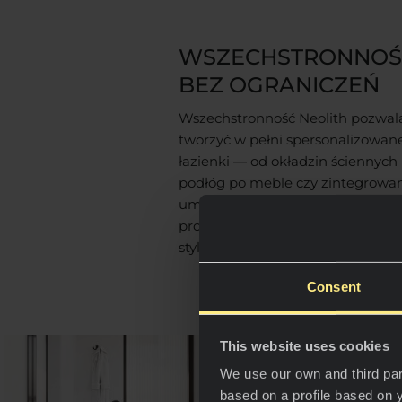
WSZECHSTRONNOŚ
BEZ OGRANICZEŃ
Wszechstronność Neolith pozwal
tworzyć w pełni spersonalizowan
łazienki — od okładzin ściennych 
podłóg po meble czy zintegrowa
umywalki. To rozwiązanie do
projektowania przestrzeni z ciągło
stylem i osobowością.
Consent
This website uses cookies
We use our own and third par
based on a profile based on 