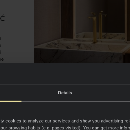
Ć
a
e
i
ne
ścią,
Details
ty cookies to analyze our services and show you advertising rel
your browsing habits (e.g. pages visited). You can get more info