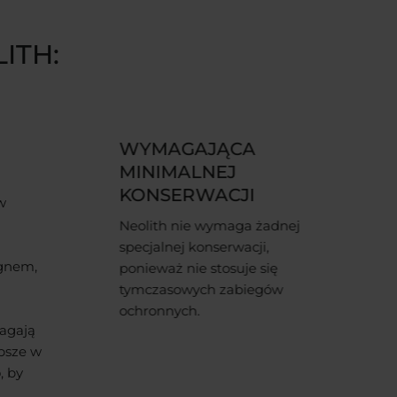
ITH:
WSZECHSTRONNA
Przeznaczone do wnętrz i
przestrzeni zewnętrznych, a
także do przestrzeni
dnej
komercyjnych i mieszkalnych,
powierzchnie Neolith zostały
ę
zaprojektowane tak, aby
w
uwolnić wyobraźnię i tworzyć
dowolne otoczenie dzięki
rozwiązaniom dopasowanym
do każdej aplikacji i wszystkich
potrzeb.