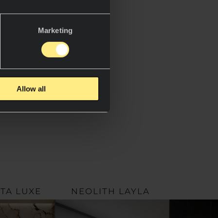
TETYKA
nce wyrafinowaną i
Marketing
ę, która
żnych stylów
o wzory,
ymi materiałami i
ami, pozwalają
Allow all
estrzenie o silnej
.
TA LUXE
NEOLITH LAYLA