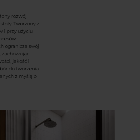
żony rozwój
istoty. Tworzony z
 i przy użyciu
rocesów
th ogranicza swój
, zachowując
ści, jakość i
ybór do tworzenia
anych z myślą o