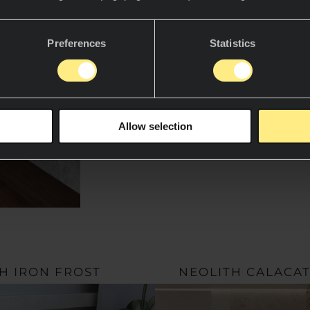
DESIGN I ES
Neolith nadaje łazie
Preferences
Statistics
ponadczasową estetyk
dopasowuje się do ró
aranżacji wnętrz. Jeg
inspirowane naturaln
współczesnymi trend
Allow selection
tworzyć wyjątkowe prz
tożsamości wizualnej
H IRON FROST
NEOLITH CALACAT