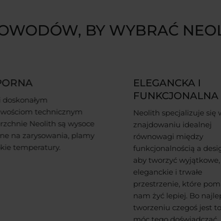
POWODÓW, BY WYBRAĆ NEOL
GANCKA I
WYMAGAJĄCA
KCJONALNA
MINIMALNEJ
KONSERWACJI
h specjalizuje się w
owaniu idealnej
Neolith nie wymaga ża
owagi między
specjalnej konserwacji,
jonalnością a designem,
ponieważ nie stosuje si
worzyć wyjątkowe,
tymczasowych zabiegó
ckie i trwałe
ochronnych.
trzenie, które pomagają
yć lepiej. Bo najlepsze w
niu czegoś jest to, by
ego doświadczać.