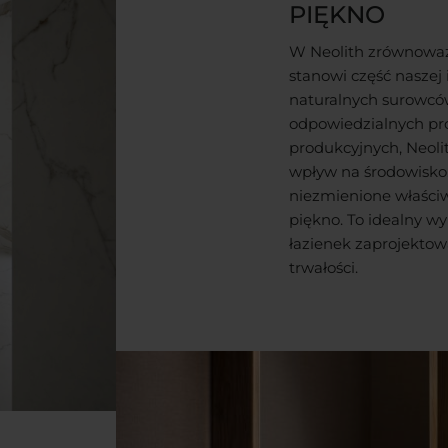
PIĘKNO
W Neolith zrównowa
stanowi część naszej 
naturalnych surowców
odpowiedzialnych p
produkcyjnych, Neoli
wpływ na środowisko
niezmienione właściwo
piękno. To idealny w
łazienek zaprojektow
trwałości.