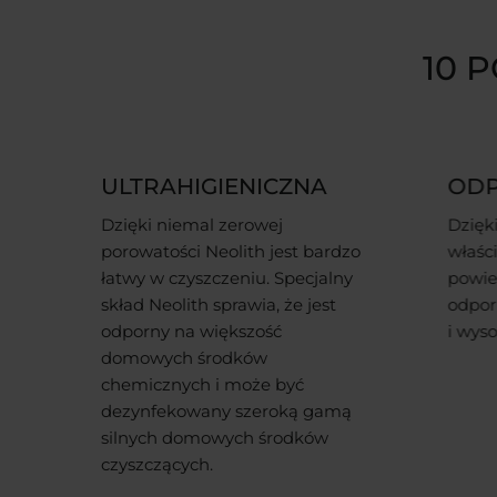
10 
ODPORNA
ELE
FUN
Dzięki doskonałym
zo
właściwościom technicznym
Neolit
y
powierzchnie Neolith są wysoce
znajd
odporne na zarysowania, plamy
równ
i wysokie temperatury.
funkc
aby t
elegan
ą
przes
nam ż
tworze
móc t