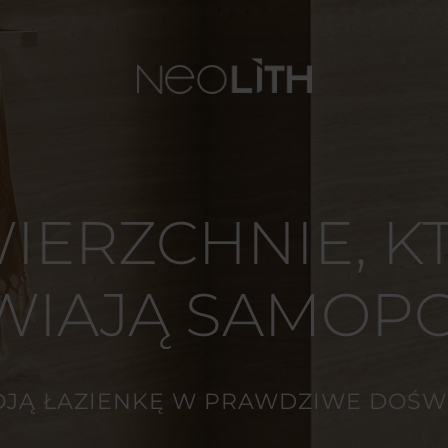
IERZCHNIE, K
IAJĄ SAMOP
JĄ ŁAZIENKĘ W PRAWDZIWE DOŚW