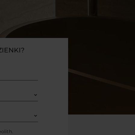
IENKI?
olith.