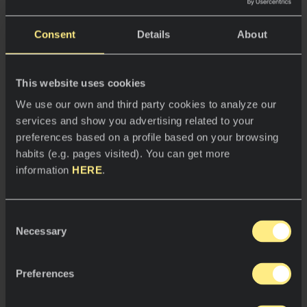
cocineros que trabajan para hacer realidad las
esmeradas recetas de Juan.
Consent
Details
About
El restaurante se ubica en una bodega de 200
años de antigüedad con techos abovedados y
This website uses cookies
arcos de ladrillo visto, que aluden a la faceta
histórica del espacio. A nivel de suelo y fiel a su
We use our own and third party cookies to analyze our
filosofía, Amador quería incorporar elementos
services and show you advertising related to your
modernos que aportaran un agradable
preferences based on a profile based on your browsing
contraste visual a los comensales.
habits (e.g. pages visited). You can get more
information
HERE
.
Al optar por una combinación de acero
inoxidable y una superficie con efecto hormigón
confirió una caprichosa influencia industrial a
Consent
todo el conjunto.
Necessary
Selection
Preferences
Resistencia a toda prueba