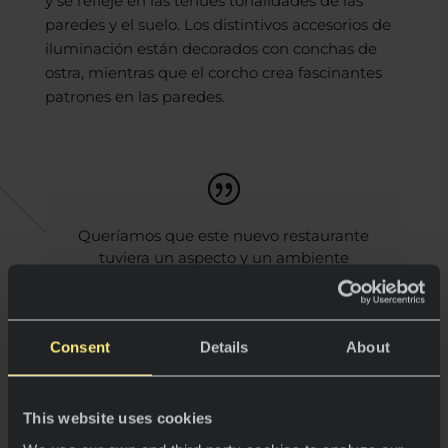
y se refleje en las tenues tonalidades de las
paredes y el suelo. Los distintivos accesorios de
iluminación están decorados con conchas de
ostra, mientras que el corcho crea fascinantes
patrones en las paredes.
Queríamos que este nuevo restaurante
tuviera un aspecto y un ambiente
internacional, que recordara a
Ámsterdam, Londres o Nueva York.
Para lograrlo, hemos utilizado muchos
productos naturales.
Consent
Details
About
Jan Marrees
This website uses cookies